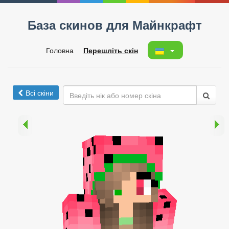
База скинов для Майнкрафт
Головна
Перешліть скін
Всі скіни