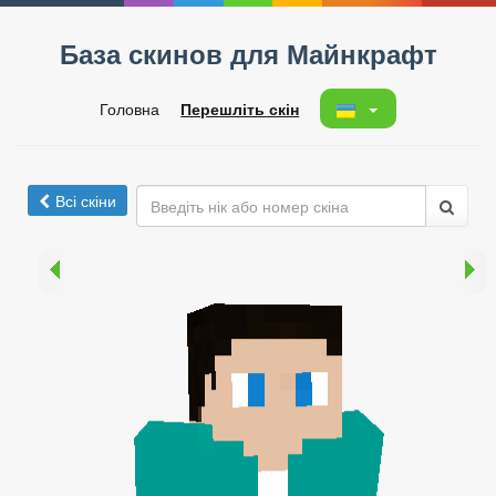
База скинов для Майнкрафт
Головна
Перешліть скін
Всі скіни