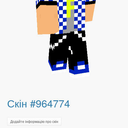
Скін #964774
Додайте інформацію про скін