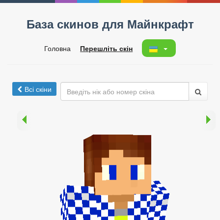
База скинов для Майнкрафт
Головна
Перешліть скін
Всі скіни