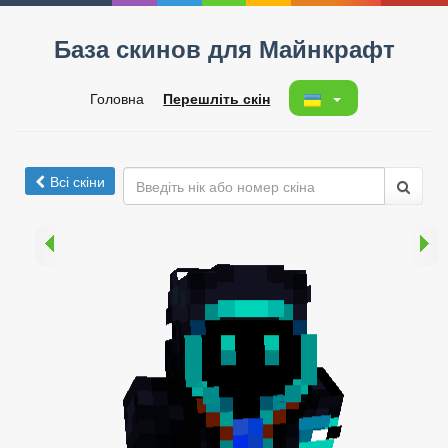
База скинов для Майнкрафт
Головна
Перешліть скін
Всі скіни