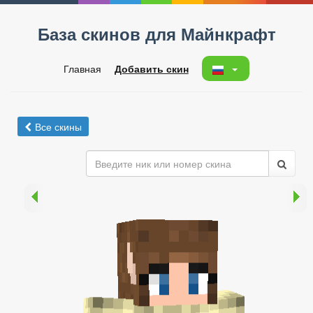
База скинов для Майнкрафт
Главная
Добавить скин
Все скины