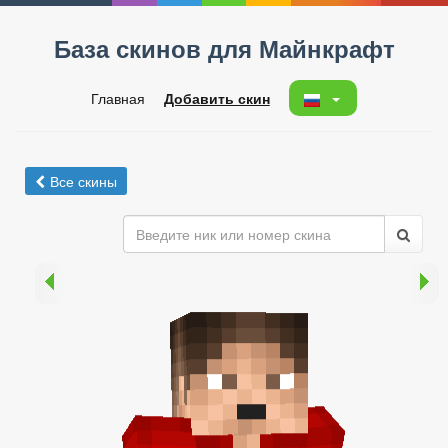
База скинов для Майнкрафт
Главная
Добавить скин
Все скины