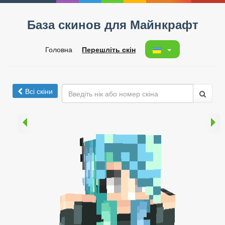
База скинов для Майнкрафт
Головна
Перешліть скін
Всі скіни