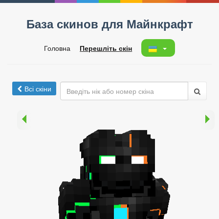
База скинов для Майнкрафт
Головна
Перешліть скін
Всі скіни