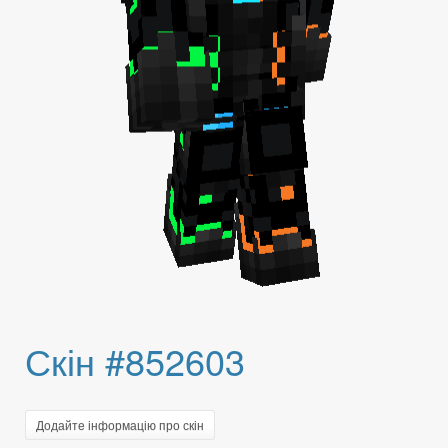
Скін #852603
Додайте інформацію про скін