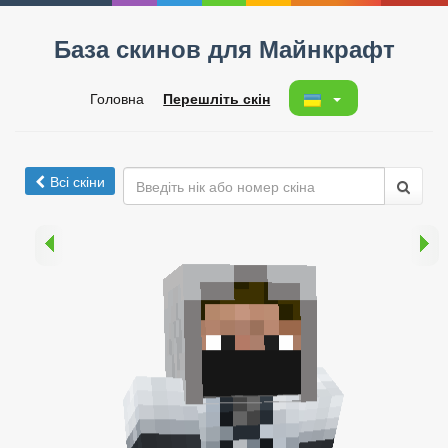
База скинов для Майнкрафт
Головна
Перешліть скін
Всі скіни