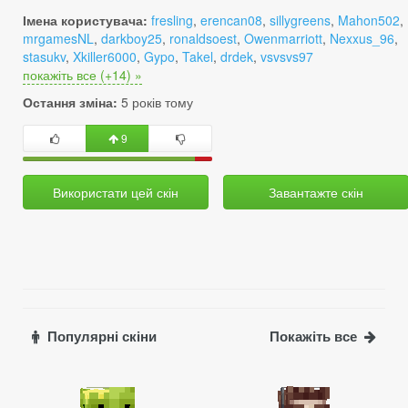
Імена користувача:
fresling
,
erencan08
,
sillygreens
,
Mahon502
,
mrgamesNL
,
darkboy25
,
ronaldsoest
,
Owenmarriott
,
Nexxus_96
,
stasukv
,
Xkiller6000
,
Gypo
,
Takel
,
drdek
,
vsvsvs97
покажіть все (+14) »
Остання зміна:
5 років тому
9
Використати цей скін
Завантажте скін
Популярні скіни
Покажіть все