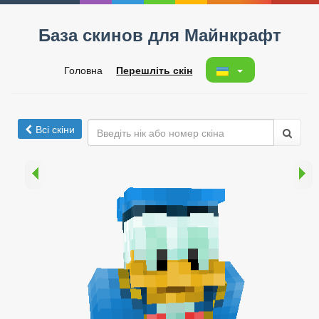
База скинов для Майнкрафт
Головна
Перешліть скін
Всі скіни