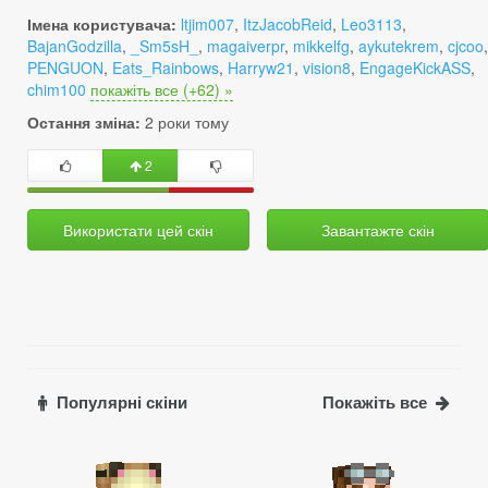
Імена користувача:
ltjim007
,
ItzJacobReid
,
Leo3113
,
BajanGodzilla
,
_Sm5sH_
,
magaiverpr
,
mikkelfg
,
aykutekrem
,
cjcoo
,
PENGUON
,
Eats_Rainbows
,
Harryw21
,
vision8
,
EngageKickASS
,
chim100
покажіть все (+62) »
Остання зміна:
2 роки тому
2
Використати цей скін
Завантажте скін
Популярні скіни
Покажіть все