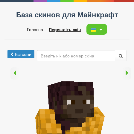
База скинов для Майнкрафт
Головна
Перешліть скін
Всі скіни