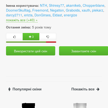
Імена користувача:
NTH
,
Shiresy77
,
akamikeb
,
Chopperblane
,
DoomerSkulltag
,
Freemond
,
Negation
,
Graboids
,
xauth
,
piekarz
,
darcy2711
,
ericta
,
DonGirses
,
Eldast
,
energize
покажіть все (+40) »
Остання зміна:
5 років тому
3
Використати цей скін
Завантажте скін
Популярні скіни
Покажіть все