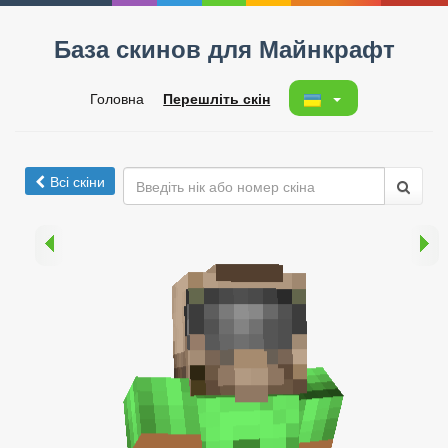
База скинов для Майнкрафт
Головна
Перешліть скін
Всі скіни