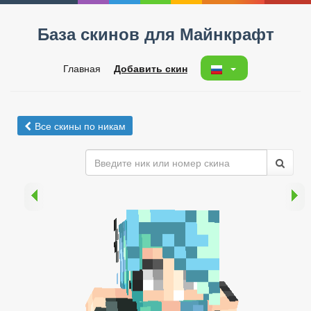
База скинов для Майнкрафт
Главная
Добавить скин
Все скины по никам