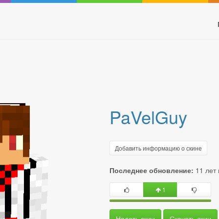
PaVelGuy
Добавить информацию о скине
Последнее обновление:
11 лет
1
Надеть скин
Скачать скин