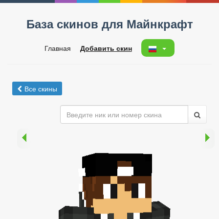
База скинов для Майнкрафт
Главная
Добавить скин
Все скины