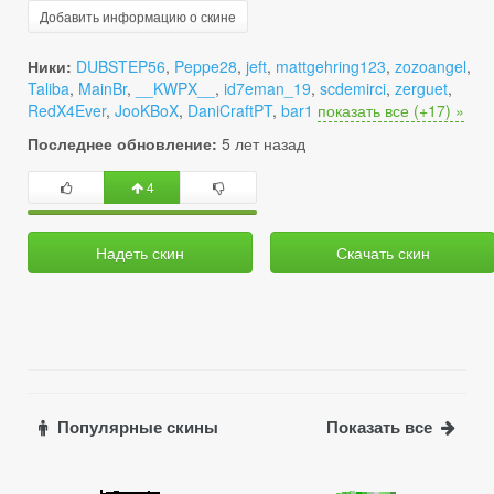
Добавить информацию о скине
Ники:
DUBSTEP56
,
Peppe28
,
jeft
,
mattgehring123
,
zozoangel
,
Taliba
,
MainBr
,
__KWPX__
,
id7eman_19
,
scdemirci
,
zerguet
,
RedX4Ever
,
JooKBoX
,
DaniCraftPT
,
bar1
показать все (+17) »
Последнее обновление:
5 лет назад
4
Надеть скин
Скачать скин
Популярные скины
Показать все