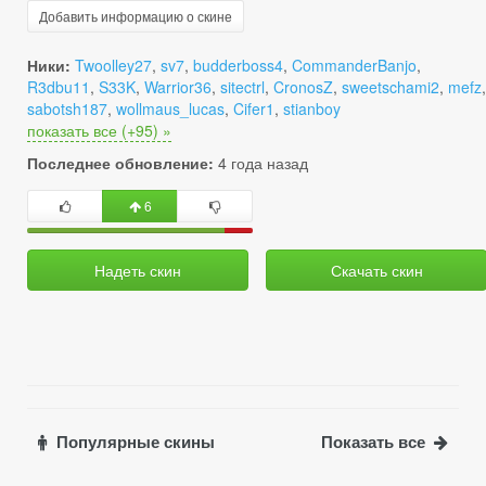
Добавить информацию о скине
Ники:
Twoolley27
,
sv7
,
budderboss4
,
CommanderBanjo
,
R3dbu11
,
S33K
,
Warrior36
,
sitectrl
,
CronosZ
,
sweetschami2
,
mefz
,
sabotsh187
,
wollmaus_lucas
,
Cifer1
,
stianboy
показать все (+95) »
Последнее обновление:
4 года назад
6
Надеть скин
Скачать скин
Популярные скины
Показать все