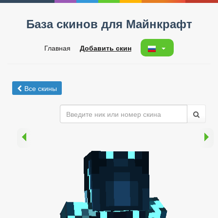
База скинов для Майнкрафт
Главная
Добавить скин
Все скины