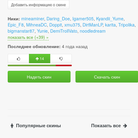
Добавить информацию о скине
Ники:
mineaminer
,
Daring_Doe
,
Igamer505
,
Kyandii_Yume
,
Epic_F8
,
MihneaDC
,
Doppit
,
xmu375
,
DirtManLP
,
karita
,
Tripolika
,
bigmanstar87
,
Yunie
,
DemiTrollVato
,
noodledream
показать все (+39) »
Последнее обновление:
4 года назад
14
Надеть скин
Скачать скин
Популярные скины
Показать все