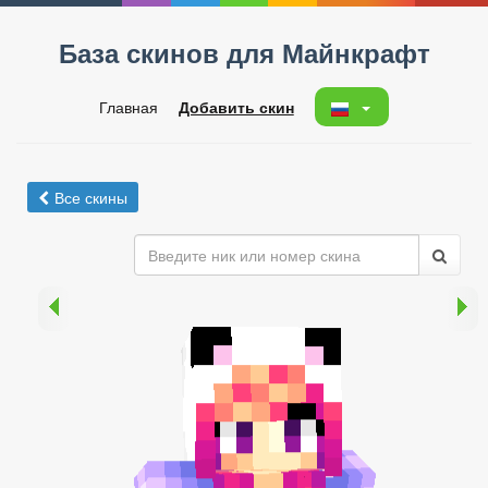
База скинов для Майнкрафт
Главная
Добавить скин
Все скины