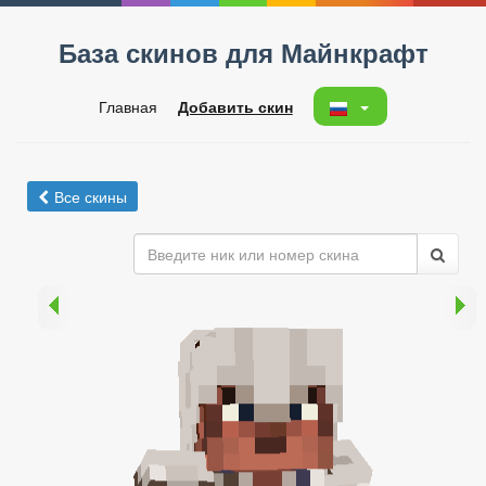
База скинов для Майнкрафт
Главная
Добавить скин
Все скины