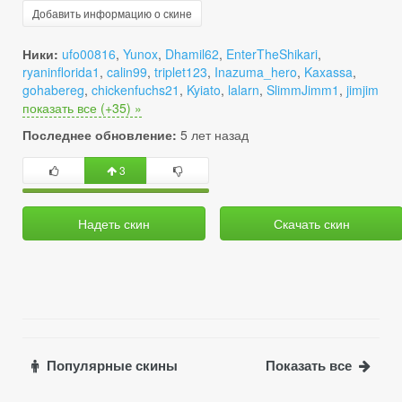
Добавить информацию о скине
Ники:
ufo00816
,
Yunox
,
Dhamil62
,
EnterTheShikari
,
ryaninflorida1
,
calin99
,
triplet123
,
Inazuma_hero
,
Kaxassa
,
gohabereg
,
chickenfuchs21
,
Kyiato
,
lalarn
,
SlimmJimm1
,
jimjim
показать все (+35) »
Последнее обновление:
5 лет назад
3
Надеть скин
Скачать скин
Популярные скины
Показать все