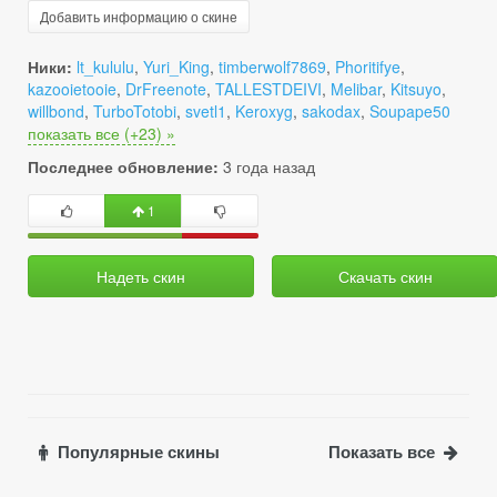
Добавить информацию о скине
Ники:
lt_kululu
,
Yuri_King
,
timberwolf7869
,
Phoritifye
,
kazooietooie
,
DrFreenote
,
TALLESTDEIVI
,
Melibar
,
Kitsuyo
,
willbond
,
TurboTotobi
,
svetl1
,
Keroxyg
,
sakodax
,
Soupape50
показать все (+23) »
Последнее обновление:
3 года назад
1
Надеть скин
Скачать скин
Популярные скины
Показать все