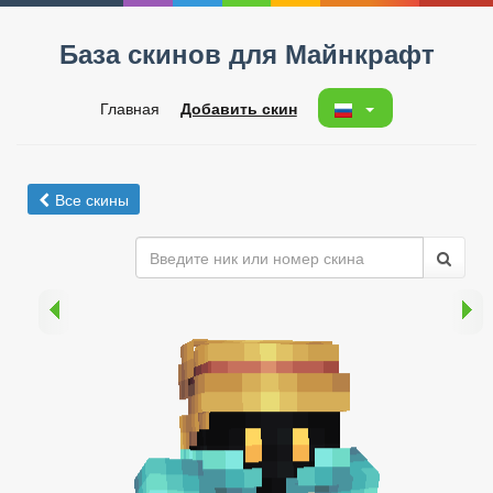
База скинов для Майнкрафт
Главная
Добавить скин
Все скины