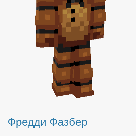
Фредди Фазбер