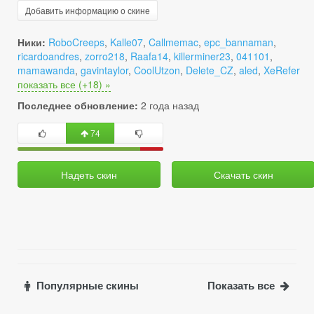
Добавить информацию о скине
Ники:
RoboCreeps
,
Kalle07
,
Callmemac
,
epc_bannaman
,
ricardoandres
,
zorro218
,
Raafa14
,
killerminer23
,
041101
,
mamawanda
,
gavintaylor
,
CoolUtzon
,
Delete_CZ
,
aled
,
XeRefer
показать все (+18) »
Последнее обновление:
2 года назад
74
Надеть скин
Скачать скин
Популярные скины
Показать все