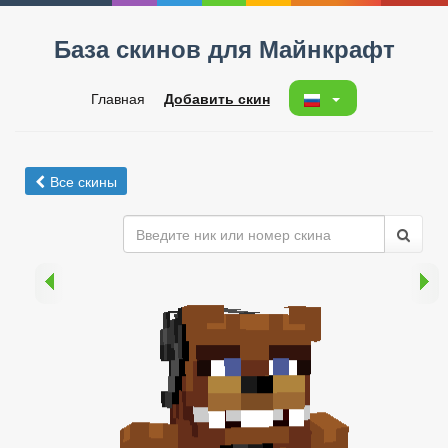
База скинов для Майнкрафт
Главная
Добавить скин
Все скины