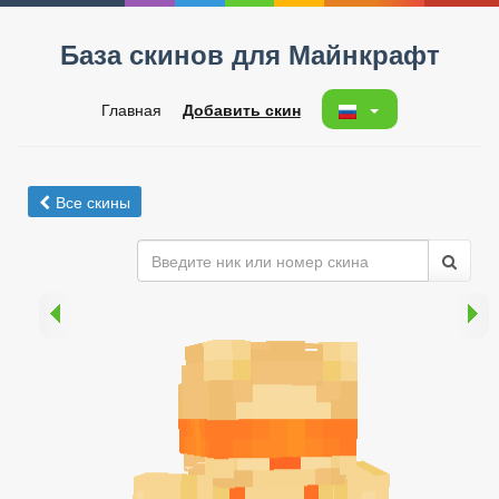
База скинов для Майнкрафт
Главная
Добавить скин
Все скины