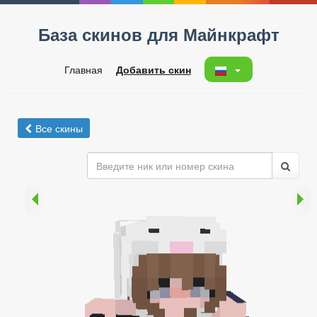
База скинов для Майнкрафт
Главная
Добавить скин
Все скины