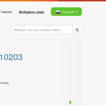
Главная
Добавить скин
Русский
010203
 назад