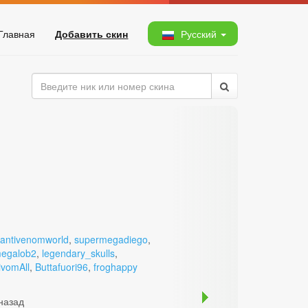
Главная
Добавить скин
Русский
antivenomworld
,
supermegadiego
,
egalob2
,
legendary_skulls
,
ivomAll
,
Buttafuori96
,
froghappy
 назад