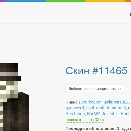
Скин #11465
Добавить информацию о скине
Ники:
superkooper
,
jackfrost1920
,
queawerd
,
talal_craft
,
Amauratei
,
m
Rob1none
,
Bar360
,
teletobis
,
Hans
показать все (+32) »
Последнее обновление:
3 года