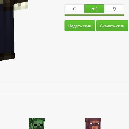
3
Надеть скин
Скачать скин