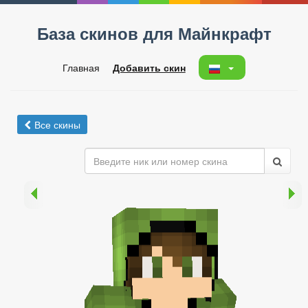
База скинов для Майнкрафт
Главная
Добавить скин
Все скины